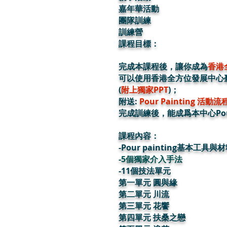
嘉年華活動
團隊訓練
訓練營
課程目標：
完成本課程後，讓你成為
香港全
可以使用香港全方位發展中心臺灣Fel
(
附上獨家PPT
)；
附送:
Pour Painting 活
​完成訓練後，能成爲本中心Pou
課程內容：
-Pour painting基本工具與
-5個獨家介入手法
-11個技法單元
第一單元 圓與緣
第二
單元 川流
第三單元 花饗
第四單元 扶桑之戀