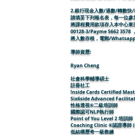
2.銀行現金入數/過數/轉數快/
請填妥下列報名表，每一位參
將課程費用款項存入本中心東亞銀行戶口名
00128-3/Payme 5662
將入數存根，電郵/Whatsapp
導師資歷:
Ryan Cheng
社會科學輔導碩士
註冊社工
!nside Cards Certified Mast
Six6side Advanced Facilita
性格透視®二級培訓師
國際認可NLP執行師
Point of You Level 2 培訓師
Coaching Clinic ®認證導師 (
低結構歷奇一級教練