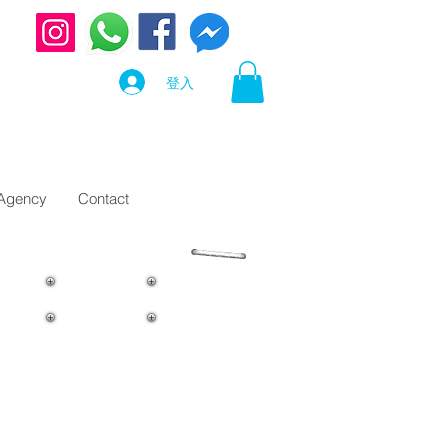
登入
 Agency
Contact
21 th