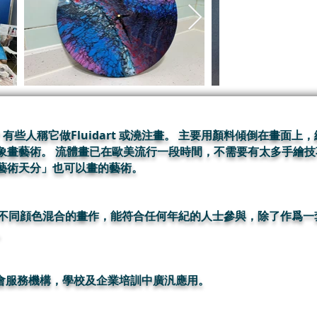
ing? 有些人稱它做Fluidart 或澆注畫。 主要用顏料傾倒在畫
象畫藝術。 流體畫已在歐美流行一段時間，不需要有太多手繪
藝術天分」也可以畫的藝術。
點以快速以不同顔色混合的畫作，能符合任何年紀的人士參與，除了作
。
於不同社會服務機構，學校及企業培訓中廣汎應用。