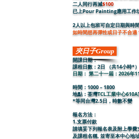
二人同行再減
$100
已上Pour Painting應用
2人以上包班可自定日期與時
​如時間想再彈性或日子不合
夾日子Group
開課日期：
課程日數：2日 （共14小時*
日期：
第二十一屆：2026年1
時間：1000 – 1800
地點：
荃灣
TCL工業中心610A
*等同台灣2.5日，時數不變
報名方法：
1.支票付款
請填妥下列報名表及附上學費
及課程名稱, 並寄至本中心地