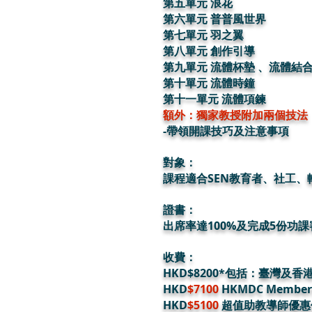
第五單元 浪花
第六單元 普普風世界
第七單元 羽之翼
第八單元 創作引導
第九單元 流體杯墊 、流體結
第十單元 流體時鐘
第十一單元 流體項鍊
額外：獨家教授附加兩個技法
-帶領開課技巧及注意事項
對象：
課程適合SEN教育者、社工、輔
證書：
出席率達100%及完成5份功
收費：
HKD$8200*包括：臺灣及香港
HKD
$7100
HKMDC Membe
​HKD
$5100
超值助教導師優惠