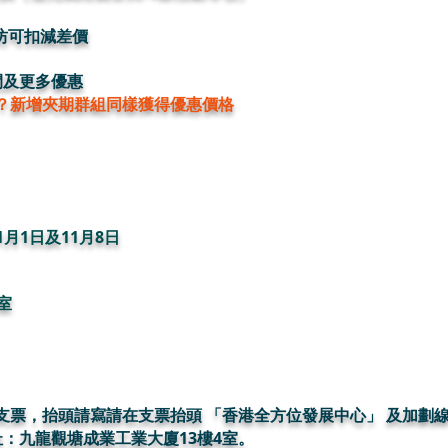
工作坊可扣減差價
間及更多優惠
適？新增夾期群組同樣獲得優惠價格
）
1月1日及11月8日
室
支票，抬頭請寫請在支票抬頭 「香港全方位發展中心」 及加劃
址：
九龍觀塘成業工業大廈13樓4室
。