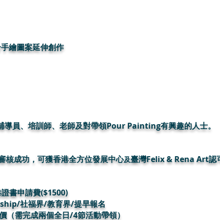
合手繪圖案延伸創作
導員、培訓師、老師及對帶領Pour Painting有興趣的人士。
課審核成功，可獲
香港全方位發展中心
臺灣Felix & Rena Art
及
證書申請費($1500)
rship​/社福界/教育界/提早報名
價（需完成兩個全日/4節活動帶領）