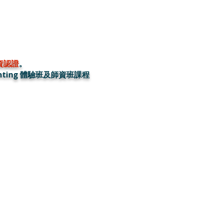
師資認證
。
ainting 體驗班及師資班課程